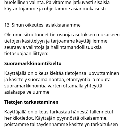
huolellinen valinta. Päivitämme jatkuvasti sisäisiä
käytäntöjämme ja ohjeitamme asianmukaisesti.​​​​​​​
13. Sinun oikeutesi asiakkaanamme
Olemme sitoutuneet tietosuoja-asetuksen mukaiseen
tietojen käsittelyyn ja tarjoamme käyttäjillemme
seuraavia valintoja ja hallintamahdollisuuksia
tietosuojaan liittyen:
Suoramarkkinointikielto
Käyttäjällä on oikeus kieltää tietojensa luovuttaminen
ja käsittely suoramainontaa, etämyyntiä ja muuta
suoramarkkinointia varten ottamalla yhteyttä
asiakaspalveluumme.
Tietojen tarkastaminen
Käyttäjällä on oikeus tarkastaa hänestä tallennetut
henkilötiedot. Käyttäjän pyynnöstä oikaisemme,
poistamme tai täydennämme käsittelyn tarkoituksen