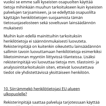
vuoksi se emme salli kyseisten osapuolten käyttää
tietoja mihinkään muuhun tarkoitukseen kuin kyseisten
palvelujen tarjoamiseen, ja se edellyttää osapuolilta
käyttäjän henkilötietojen suojaamista tämän
tietosuojaselosteen sekä soveltuvan lainsäädännön
mukaisesti
Muihin kuin edellä mainittuihin tarkoituksiin
henkilötietoja ei säännönmukaisesti luovuteta.
Rekisterinpitäjä on kuitenkin oikeutettu lainsäädännön
sallimin tavoin luovuttamaan henkilötietoja esimerkiksi
liiketoiminnan myyntiin liittyvissä tilanteissa. Lisäksi
rekisterinpitäjä voi luovuttaa tietoja mm. tilastointi- ja
analysointitarkoituksiin siten, etteivät luovutettava
tiedot ole yhdistettävissä yksittäiseen henkilöön.
10. Siirrämmekö henkilötietojasi EU-alueen
ulkopuolelle?
Rekisterinpitäjä saattaa palveluja tarjotessaan käyttää