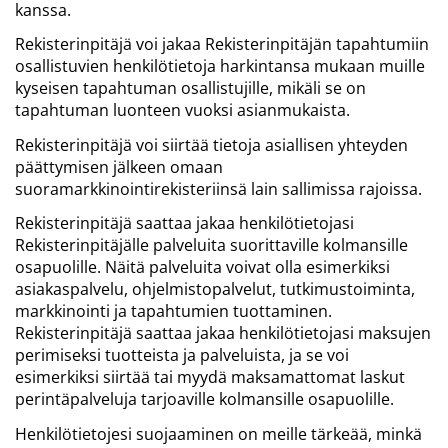
kanssa.
Rekisterinpitäjä voi jakaa Rekisterinpitäjän tapahtumiin
osallistuvien henkilötietoja harkintansa mukaan muille
kyseisen tapahtuman osallistujille, mikäli se on
tapahtuman luonteen vuoksi asianmukaista.
Rekisterinpitäjä voi siirtää tietoja asiallisen yhteyden
päättymisen jälkeen omaan
suoramarkkinointirekisteriinsä lain sallimissa rajoissa.
Rekisterinpitäjä saattaa jakaa henkilötietojasi
Rekisterinpitäjälle palveluita suorittaville kolmansille
osapuolille. Näitä palveluita voivat olla esimerkiksi
asiakaspalvelu, ohjelmistopalvelut, tutkimustoiminta,
markkinointi ja tapahtumien tuottaminen.
Rekisterinpitäjä saattaa jakaa henkilötietojasi maksujen
perimiseksi tuotteista ja palveluista, ja se voi
esimerkiksi siirtää tai myydä maksamattomat laskut
perintäpalveluja tarjoaville kolmansille osapuolille.
Henkilötietojesi suojaaminen on meille tärkeää, minkä