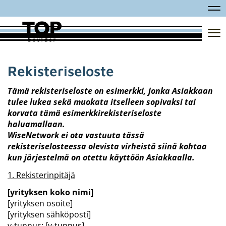
Na
Na
Rekisteriseloste
Tämä rekisteriseloste on esimerkki, jonka Asiakkaan
tulee lukea sekä muokata itselleen sopivaksi tai
korvata tämä esimerkkirekisteriseloste
haluamallaan.
​​​​​​​WiseNetwork ei ota vastuuta tässä
rekisteriselosteessa olevista virheistä siinä kohtaa
kun järjestelmä on otettu käyttöön Asiakkaalla.
1.
Rekisterinpitäjä
[yrityksen koko nimi]
[yrityksen osoite]
[yrityksen sähköposti]
y-tunnus: [y-tunnus]