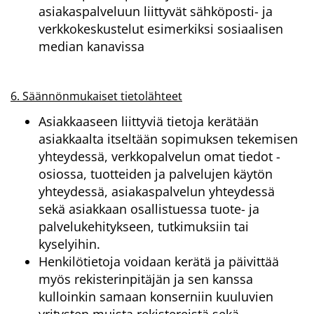
asiakaspalveluun liittyvät sähköposti- ja
verkkokeskustelut esimerkiksi sosiaalisen
median kanavissa
6. Säännönmukaiset tietolähteet
Asiakkaaseen liittyviä tietoja kerätään
asiakkaalta itseltään sopimuksen tekemisen
yhteydessä, verkkopalvelun omat tiedot -
osiossa, tuotteiden ja palvelujen käytön
yhteydessä, asiakaspalvelun yhteydessä
sekä asiakkaan osallistuessa tuote- ja
palvelukehitykseen, tutkimuksiin tai
kyselyihin.
Henkilötietoja voidaan kerätä ja päivittää
myös rekisterinpitäjän ja sen kanssa
kulloinkin samaan konserniin kuuluvien
yritysten muista rekistereistä sekä