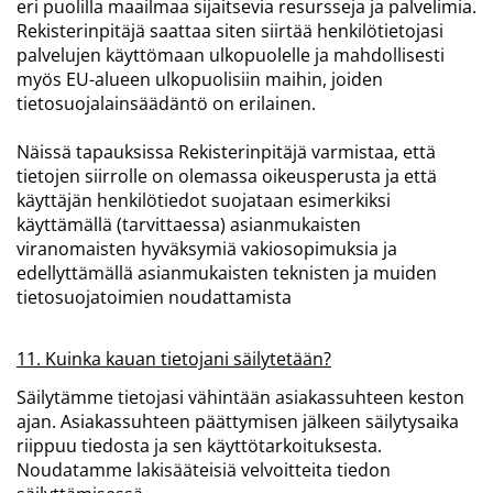
eri puolilla maailmaa sijaitsevia resursseja ja palvelimia.
Rekisterinpitäjä saattaa siten siirtää henkilötietojasi
palvelujen käyttömaan ulkopuolelle ja mahdollisesti
myös EU-alueen ulkopuolisiin maihin, joiden
tietosuojalainsäädäntö on erilainen.
Näissä tapauksissa Rekisterinpitäjä varmistaa, että
tietojen siirrolle on olemassa oikeusperusta ja että
käyttäjän henkilötiedot suojataan esimerkiksi
käyttämällä (tarvittaessa) asianmukaisten
viranomaisten hyväksymiä vakiosopimuksia ja
edellyttämällä asianmukaisten teknisten ja muiden
tietosuojatoimien noudattamista
11. Kuinka kauan tietojani säilytetään?
Säilytämme tietojasi vähintään asiakassuhteen keston
ajan. Asiakassuhteen päättymisen jälkeen säilytysaika
riippuu tiedosta ja sen käyttötarkoituksesta.
Noudatamme lakisääteisiä velvoitteita tiedon