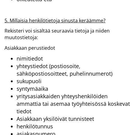
5. Millaisia henkilötietoja sinusta keräämme?
Rekisteri voi sisältää seuraavia tietoja ja niiden
muutostietoja:
Asiakkaan perustiedot
nimitiedot
yhteystiedot (postiosoite,
sähköpostiosoitteet, puhelinnumerot)
sukupuoli
syntymäaika
yritysasiakkaiden yhteyshenkilöiden
ammattia tai asemaa työyhteisössä koskevat
tiedot
Asiakkaan yksilöivät tunnisteet
henkilötunnus
asiakasnumero