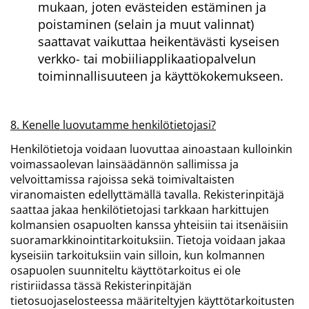
mukaan, joten evästeiden estäminen ja
poistaminen (selain ja muut valinnat)
saattavat vaikuttaa heikentävästi kyseisen
verkko- tai mobiiliapplikaatiopalvelun
toiminnallisuuteen ja käyttökokemukseen.​​​​​​​
8. Kenelle luovutamme henkilötietojasi?
Henkilötietoja voidaan luovuttaa ainoastaan kulloinkin
voimassaolevan lainsäädännön sallimissa ja
velvoittamissa rajoissa sekä toimivaltaisten
viranomaisten edellyttämällä tavalla. Rekisterinpitäjä
saattaa jakaa henkilötietojasi tarkkaan harkittujen
kolmansien osapuolten kanssa yhteisiin tai itsenäisiin
suoramarkkinointitarkoituksiin. Tietoja voidaan jakaa
kyseisiin tarkoituksiin vain silloin, kun kolmannen
osapuolen suunniteltu käyttötarkoitus ei ole
ristiriidassa tässä Rekisterinpitäjän
tietosuojaselosteessa määriteltyjen käyttötarkoitusten