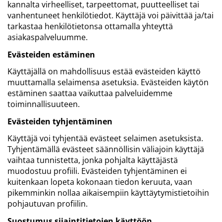
kannalta virheelliset, tarpeettomat, puutteelliset tai
vanhentuneet henkilötiedot. Käyttäjä voi päivittää ja/tai
tarkastaa henkilötietonsa ottamalla yhteyttä
asiakaspalveluumme.
Evästeiden estäminen
Käyttäjällä on mahdollisuus estää evästeiden käyttö
muuttamalla selaimensa asetuksia. Evästeiden käytön
estäminen saattaa vaikuttaa palveluidemme
toiminnallisuuteen.
Evästeiden tyhjentäminen
Käyttäjä voi tyhjentää evästeet selaimen asetuksista.
Tyhjentämällä evästeet säännöllisin väliajoin käyttäjä
vaihtaa tunnistetta, jonka pohjalta käyttäjästä
muodostuu profiili. Evästeiden tyhjentäminen ei
kuitenkaan lopeta kokonaan tiedon keruuta, vaan
pikemminkin nollaa aikaisempiin käyttäytymistietoihin
pohjautuvan profiilin.
Suostumus sijaintitietojen käyttöön