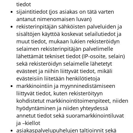
tiedot
sijaintitiedot (jos asiakas on tätä varten
antanut nimenomaisen luvan)
rekisterinpitäjän sähköisten palveluiden ja
sisältöjen käyttöä koskevat selailutiedot ja
muut tiedot, mukaan lukien rekisteröidyn
selaimen rekisterinpitäjän palvelimelle
lähettämät tekniset tiedot (IP-osoite, selain)
sekä rekisteröidyn selaimelle lähetetyt
evästeet ja niihin liittyvät tiedot, mikäli
evästeisiin liitetään henkilötietoja
markkinointiin ja myynninedistämiseen
liittyvät tiedot, kuten rekisteröityyn
kohdistetut markkinointitoimenpiteet, niiden
hyödyntäminen ja niiden yhteydessä
annetut tiedot sekä suoramarkkinointiluvat
ja –kiellot
asiakaspalvelupuhelujen taltioinnit sekä