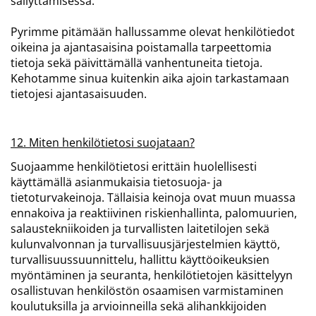
säilyttämisessä.
​​​​​​​Pyrimme pitämään hallussamme olevat henkilötiedot
oikeina ja ajantasaisina poistamalla tarpeettomia
tietoja sekä päivittämällä vanhentuneita tietoja.
Kehotamme sinua kuitenkin aika ajoin tarkastamaan
tietojesi ajantasaisuuden.
12. Miten henkilötietosi suojataan?
Suojaamme henkilötietosi erittäin huolellisesti
käyttämällä asianmukaisia tietosuoja- ja
tietoturvakeinoja. Tällaisia keinoja ovat muun muassa
ennakoiva ja reaktiivinen riskienhallinta, palomuurien,
salaustekniikoiden ja turvallisten laitetilojen sekä
kulunvalvonnan ja turvallisuusjärjestelmien käyttö,
turvallisuussuunnittelu, hallittu käyttöoikeuksien
myöntäminen ja seuranta, henkilötietojen käsittelyyn
osallistuvan henkilöstön osaamisen varmistaminen
koulutuksilla ja arvioinneilla sekä alihankkijoiden