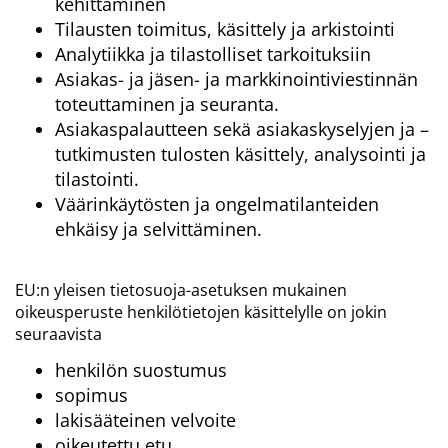
kehittäminen
Tilausten toimitus, käsittely ja arkistointi
Analytiikka ja tilastolliset tarkoituksiin
Asiakas- ja jäsen- ja markkinointiviestinnän
toteuttaminen ja seuranta.
Asiakaspalautteen sekä asiakaskyselyjen ja –
tutkimusten tulosten käsittely, analysointi ja
tilastointi.
Väärinkäytösten ja ongelmatilanteiden
ehkäisy ja selvittäminen.
EU:n yleisen tietosuoja-asetuksen mukainen
oikeusperuste henkilötietojen käsittelylle on jokin
seuraavista
henkilön suostumus
sopimus
lakisääteinen velvoite
oikeutettu etu