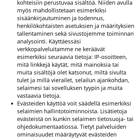
kohteisiin perustuvaa sisältöä. Niiden avulla
myös mahdollistetaan esimerkiksi
sisäänkirjautuminen ja todennus,
henkilökohtaisten asetuksien ja määrityksien
tallentaminen sekä sivustojemme toiminnan
analysointi. Käyttäessäsi
verkkopalveluitamme ne keräävät
esimerkiksi seuraavia tietoja: IP-osoitteen,
mitä linkkejä käytät, mitä mainoksia tai
muita sisältöjä olet katsonut, miltä sivulta
tulet ja millä vierailet, selailun ajankohdan,
selaimesi tai sovelluksen tyypin ja muita
vastaavia tietoja.
Evästeiden käyttöä voit säädellä esimerkiksi
selaimien hallintotoiminnoista. Lisätietoja
evästeistä on kunkin selaimen tietosuoja- tai
ohjedokumentaatiossa. Tietyt palveluiden
ominaisuudet määräytyvät evästeiden