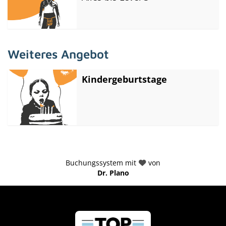
und
t
Stetiges
Selbstver
Verbesse
trauen
rn,
aufbauen
Disziplin
festigen
Weiteres Angebot
Kindergeburtstage
Buchungssystem mit
von
Dr. Plano